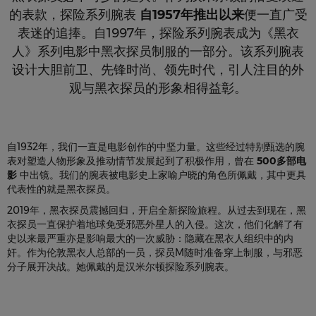
的表款，探险系列腕表
自1957年推出以来
便一直广受
表迷的追捧。自1997年，探险系列腕表成为《黑衣
人》系列电影中黑衣探员制服的一部分。该系列腕表
设计大胆前卫、先锋时尚、领先时代，引人注目的外
观与黑衣探员的形象相得益彰。
自1932年，我们一直是电影创作的中坚力量。这些经过特别甄选的腕
表对塑造人物形象及推动情节发展起到了积极作用，曾在
500多部电
影
中出镜。我们的腕表被电影史上家喻户晓的角色所佩戴，其中更具
代表性的就是黑衣探员。
2019年，黑衣探员震撼回归，开启全新探险旅程。从过去到现在，黑
衣探员一直保护着地球免受邪恶外星人的入侵。这次，他们化解了有
史以来最严重亦是影响最大的一次威胁：隐藏在黑衣人组织中的内
奸。作为伦敦黑衣人总部的一员，探员M随时准备穿上制服，与邪恶
分子展开决战。她佩戴的是汉米尔顿探险系列腕表。