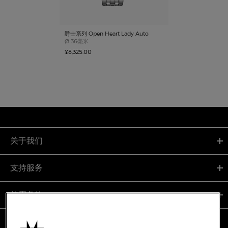
爵士系列 Open Heart Lady Auto
Case size
Ø
36毫米
¥8,325.00
关于我们
支持服务
使用条款