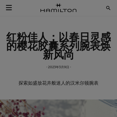
Skip to Content
红粉佳人：以春日灵感
的樱花胶囊系列腕表焕
新风尚
- 2023年3月9日 -
探索如盛放花卉般迷人的汉米尔顿腕表