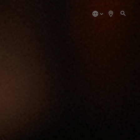
简
体
中
文