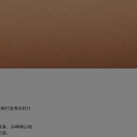
堪称打造隽永时计
装备。从崎岖山地
之旅。