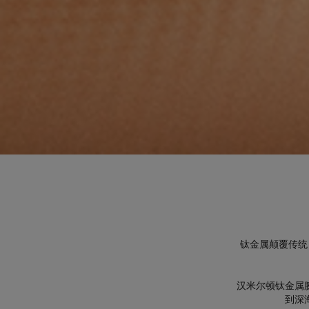
钛金属颠覆传统
汉米尔顿钛金属
到深