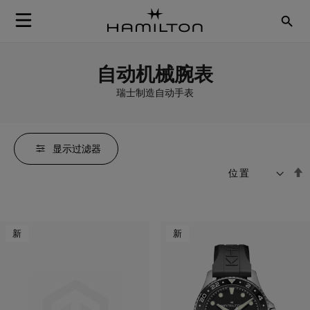
Skip to Content
自动机械腕表
瑞士制造自动手表
显示过滤器
排
S
序
新
新