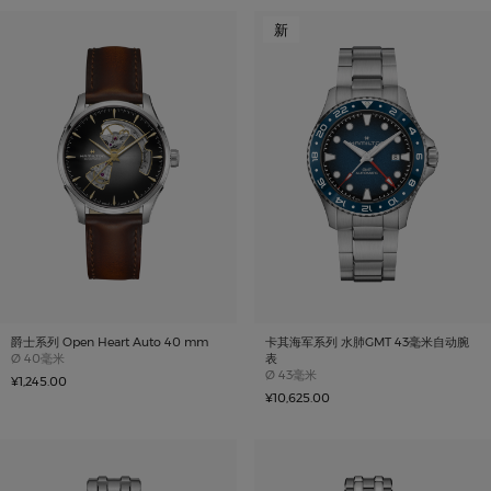
新
爵士系列 Open Heart Auto 40 mm
卡其海军系列 水肺GMT 43毫米自动腕
Case size
Ø
40毫米
表
Case size
Ø
43毫米
¥1,245.00
¥10,625.00