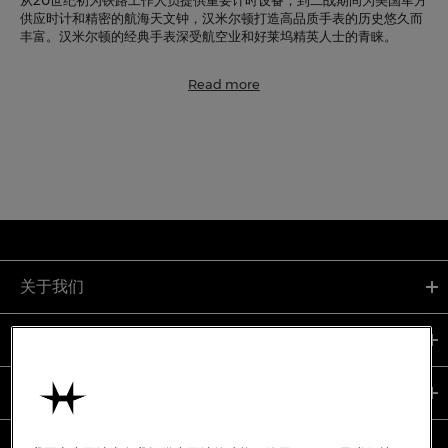
从20世纪初为铁路工作人员提供重要计时设备，到二战期间为美国军方
供应时计和精密的航海天文钟，汉米尔顿打造高品质手表的历史悠久而
丰富。汉米尔顿的经典手表深受航空业和好莱坞精英人士的青睐。
Read more
关于我们
支持服务
使用条款