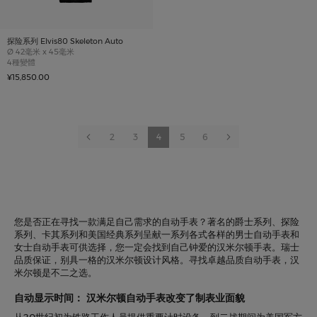
探险系列 Elvis80 Skeleton Auto
Case size
Ø
42毫米 x 45毫米
4種變體
¥15,850.00
Page
Page
以前的
Page
Page
You're
Page
Page
Page
下一项
2
3
4
5
6
currently
reading
page
您是否正在寻找一款满足自己需求的自动手表？著名的爵士系列、探险
系列、卡其系列和美国经典系列呈献一系列各式各样的男士自动手表和
女士自动手表可供选择，您一定会找到自己钟爱的汉米尔顿手表。瑞士
品质保证，别具一格的汉米尔顿设计风格。寻找卓越品质自动手表，汉
米尔顿是不二之选。
自动显示时间： 汉米尔顿自动手表改变了制表业面貌