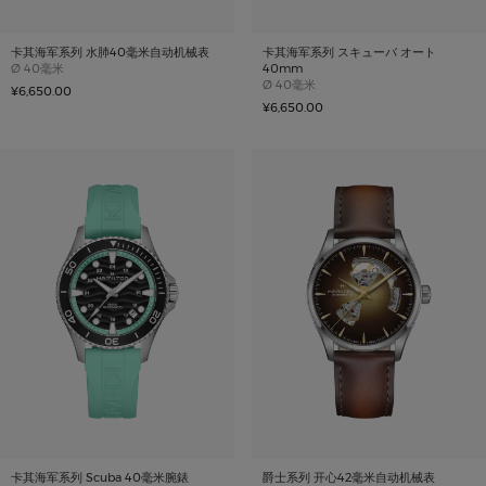
卡其海军系列 水肺40毫米自动机械表
卡其海军系列 スキューバ オート
Case size
Ø
40毫米
40mm
Case size
Ø
40毫米
¥6,650.00
¥6,650.00
卡其海军系列 Scuba 40毫米腕錶
爵士系列 开心42毫米自动机械表