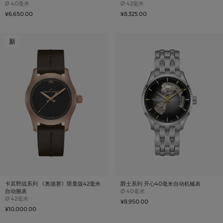
Case size
Case size
Ø
40毫米
Ø
42毫米
¥6,650.00
¥8,325.00
新
卡其野战系列 《奥德赛》限量版42毫米
爵士系列 开心40毫米自动机械表
Case size
自动腕表
Ø
40毫米
Case size
Ø
42毫米
¥8,950.00
¥10,000.00