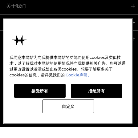
关于我们
支持服务
使用条款
我同意本网站为向我提供本网站的功能而使用cookies及类似技
术，以了解我对本网站的使用情况并向我提供相关广告。您可以通
过更改设置以激活或禁止各类cookies。想要了解更多关于
备案号:
沪ICP备19045273号-7
cookies的信息，请详见我们的
Cookie声明。
沪公网安备31010402333842号
接受所有
拒绝所有
WECHAT
WEIBO
REDBOOK
DOUYIN
自定义
Copyright © 2026 Hamilton International Ltd. All rights