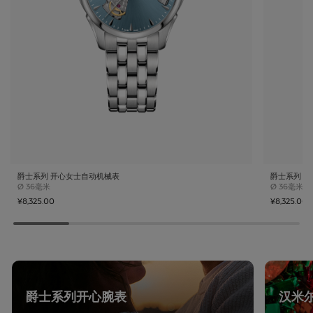
爵士系列 开心女士自动机械表
爵士系列 
Case size
Case size
Ø
36毫米
Ø
36毫米
¥8,325.00
¥8,325.00
爵士系列开心腕表
汉米