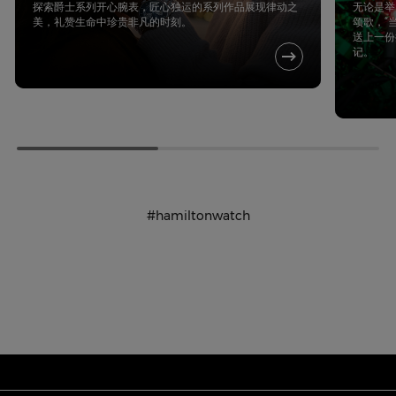
探索爵士系列开心腕表，匠心独运的系列作品展现律动之
无论是举
美，礼赞生命中珍贵非凡的时刻。
颂歌，“
送上一份
记。
#hamiltonwatch